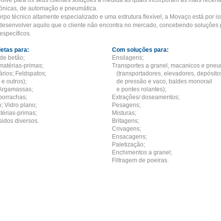
volve para os seus clientes soluções à medida as quais incorporam as mais recent
rónicas, de automação e pneumática.
po técnico altamente especializado e uma estrutura flexível, a Movaço está por is
desenvolver aquilo que o cliente não encontra no mercado, concebendo soluções 
específicos.
etas para:
Com soluções para:
de betão;
Ensilagens;
matérias-primas;
Transportes a granel, macanicos e pneu
rios; Feldspatos;
(transportadores, elevadores, depósito
 e outros);
de pressão e vaco, baldes monorail
Argamassas;
e pontes rolantes);
borrachas;
Extrações/ doseamentos;
; Vidro plano;
Pesagens;
érias-primas;
Misturas;
sidos diversos.
Britagens;
Crivagens;
Ensacagens;
Paletização;
Enchimentos a granel;
Filtragem de p