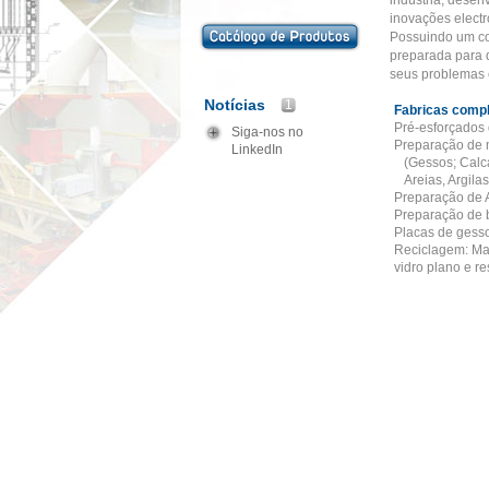
indústria, desen
inovações elect
Possuindo um cor
preparada para 
seus problemas 
Notícias
1
Fabricas compl
Pré-esforçados 
Siga-nos no
Preparação de 
LinkedIn
(Gessos; Calcá
Areias, Argilas
Preparação de 
Preparação de 
Placas de gesso
Reciclagem: Mat
vidro plano e re