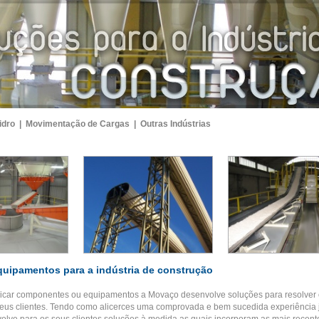
idro |
Movimentação de Cargas |
Outras Indústrias
quipamentos para a indústria de construção
ricar componentes ou equipamentos a Movaço desenvolve soluções para resolver
eus clientes. Tendo como alicerces uma comprovada e bem sucedida experiência 