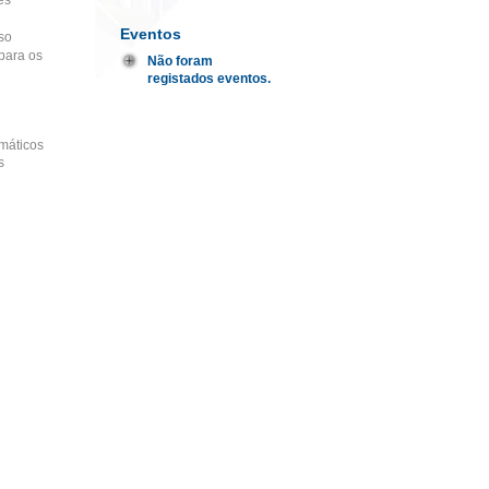
es
Eventos
so
para os
Não foram
registados eventos.
máticos
s
oeiras.