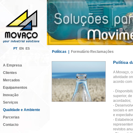
PT
EN
ES
Políticas |
Formulário Reclamações
Política 
A Empresa
A Movaço, c
Clientes
atividade on
Mercados
acordo com o
Equipamentos
- Disponibil
Inovação
superior, de
acordados;
Serviços
- Desenvolve
Qualidade e Ambiente
sociais e am
e expectativ
Parcerias
- Estabelec
representem
Contacto
revistos anu