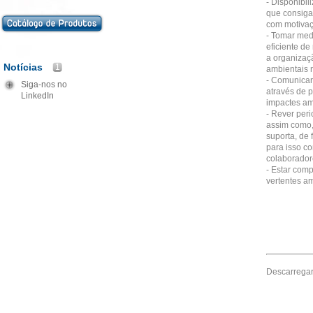
- Disponibi
que consiga
com motivaçã
- Tomar med
eficiente de
a organizaç
Notícias
1
ambientais 
- Comunicar
Siga-nos no
através de 
LinkedIn
impactes am
- Rever per
assim como,
suporta, de
para isso c
colaborador
- Estar com
vertentes am
Descarrega