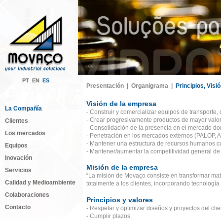
PT
EN
ES
Presentación |
Organigrama |
Principios, Visi
Visión de la empresa
La Compañía
- Construir y comercializar equipos de transporte
- Crear progresivamente productos de mayor valo
Clientes
- Consolidación de la presencia en el mercado do
Los mercados
- Penetración en los mercados externos (PALOP, A
- Mantener una estructura de recursos humanos cua
Equipos
- Mantener/aumentar la competitividad general de
Inovación
Misión de la empresa
Servicios
“La misión de Movaço consiste en transformar mat
Calidad y Medioambiente
totalmente a los clientes, incorporando tecnología 
Colaboraciones
Principios y valores
Contacto
- Respetar y optimizar diseños y proyectos del clie
- Cumplir plazos;