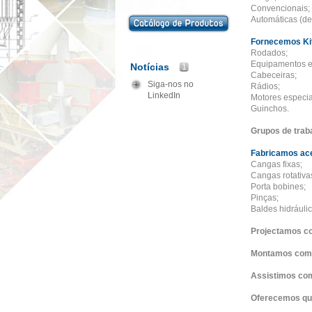
Convencionais;
Automáticas (de 
Fornecemos Kit
Rodados;
Equipamentos el
Notícias
1
Cabeceiras;
Siga-nos no
Rádios;
LinkedIn
Motores especia
Guinchos.
Grupos de trab
Fabricamos ace
Cangas fixas;
Cangas rotativa
Porta bobines;
Pinças;
Baldes hidráulic
Projectamos 
Montamos com
Assistimos com
Oferecemos qu