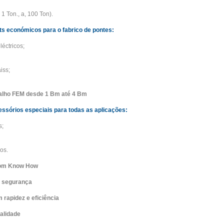
1 Ton., a, 100 Ton).
s económicos para o fabrico de pontes:
éctricos;
iss;
alho FEM desde 1 Bm até 4 Bm
ssórios especiais para todas as aplicações:
s;
os.
com Know How
 segurança
 rapidez e eficiência
alidade